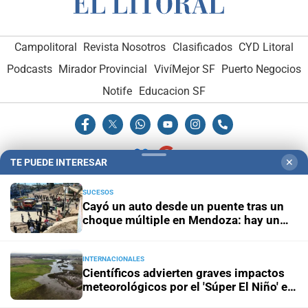
Campolitoral
Revista Nosotros
Clasificados
CYD Litoral
Podcasts
Mirador Provincial
VivíMejor SF
Puerto Negocios
Notife
Educacion SF
TE PUEDE INTERESAR
✕
SUCESOS
Hemeroteca Digital (1930-1979)
-
Receptorías de avisos
-
Cayó un auto desde un puente tras un
Administración y Publicidad
-
Elementos institucionales
-
choque múltiple en Mendoza: hay un
muerto y varios heridos
Opcionales con El Litoral
-
MediaKit
INTERNACIONALES
Científicos advierten graves impactos
El Litoral es miembro de:
meteorológicos por el 'Súper El Niño' en
América Latina