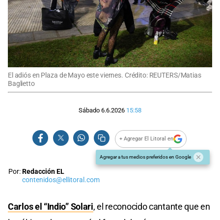
El adiós en Plaza de Mayo este viernes. Crédito: REUTERS/Matias
Baglietto
Sábado 6.6.2026
15:58
+ Agregar El Litoral en
Agregar a tus medios preferidos en Google
Por:
Redacción EL
contenidos@ellitoral.com
Carlos el “Indio” Solari
, el reconocido cantante que en