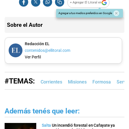
+ Agregar El Litoral en
Agregar a tus medios preferidos en Google
Sobre el Autor
Redacción EL
contenidos@ellitoral.com
Ver Perfil
#TEMAS:
Corrientes
Misiones
Formosa
Servi
Además tenés que leer:
Salta
Un incendió forestal en Cafayate ya