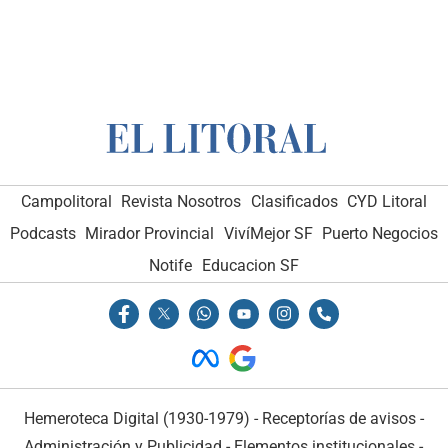
Campolitoral
Revista Nosotros
Clasificados
CYD Litoral
Podcasts
Mirador Provincial
VivíMejor SF
Puerto Negocios
Notife
Educacion SF
Hemeroteca Digital (1930-1979)
-
Receptorías de avisos
-
Administración y Publicidad
-
Elementos institucionales
-