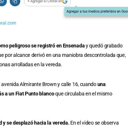
+ Agregar El Litoral en
Agregar a tus medios preferidos en Goo
oral.com
como peligroso se registró en Ensenada
y quedó grabado
e por alcance derivó en una maniobra descontrolada que,
nas arrolladas en la vereda.
la avenida Almirante Brown y calle 16, cuando
una
ás a un Fiat Punto blanco
que circulaba en el mismo
ad y se desplazó hacia la vereda.
En el video se observa