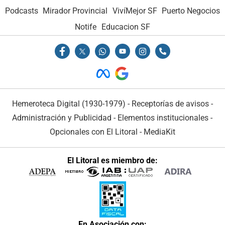
Podcasts
Mirador Provincial
VivíMejor SF
Puerto Negocios
Notife
Educacion SF
Hemeroteca Digital (1930-1979)
-
Receptorías de avisos
-
Administración y Publicidad
-
Elementos institucionales
-
Opcionales con El Litoral
-
MediaKit
El Litoral es miembro de:
En Asociación con: