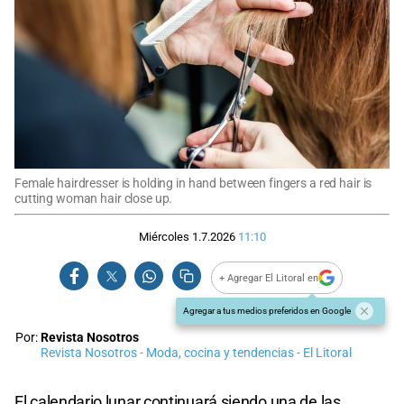
Female hairdresser is holding in hand between fingers a red hair is
cutting woman hair close up.
Miércoles 1.7.2026
11:10
+ Agregar El Litoral en
Agregar a tus medios preferidos en Google
Por:
Revista Nosotros
Revista Nosotros - Moda, cocina y tendencias - El Litoral
El calendario lunar continuará siendo una de las