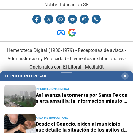
Notife
Educacion SF
Hemeroteca Digital (1930-1979)
-
Receptorías de avisos
-
Administración y Publicidad
-
Elementos institucionales
-
Opcionales con El Litoral
-
MediaKit
TE PUEDE INTERESAR
✕
El Litoral es miembro de:
INFORMACIÓN GENERAL
Así avanza la tormenta por Santa Fe con
alerta amarilla; la información minuto a
minuto
ÁREA METROPOLITANA
En Asociación con:
Desde el Concejo, piden al municipio
que detalle la situación de los asilos de