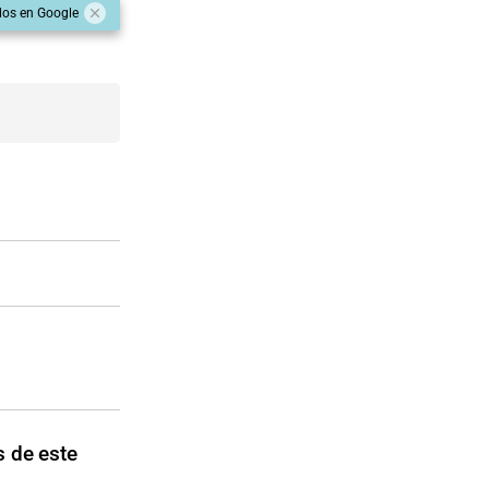
dos en Google
s de este