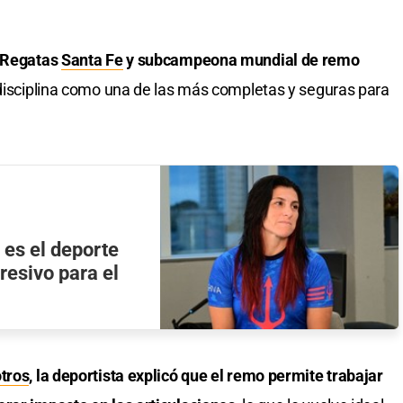
e Regatas
Santa Fe
y subcampeona mundial de remo
disciplina como una de las más completas y seguras para
 es el deporte
esivo para el
tros
, la deportista explicó que el remo permite trabajar