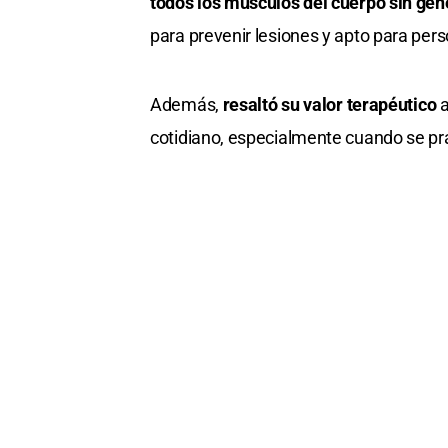
todos los músculos del cuerpo sin gene
para prevenir lesiones y apto para per
Además,
resaltó su valor terapéutico
a
cotidiano, especialmente cuando se prac