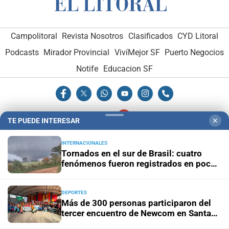
Campolitoral
Revista Nosotros
Clasificados
CYD Litoral
Podcasts
Mirador Provincial
VivíMejor SF
Puerto Negocios
Notife
Educacion SF
TE PUEDE INTERESAR
✕
INTERNACIONALES
Hemeroteca Digital (1930-1979)
-
Receptorías de avisos
-
Tornados en el sur de Brasil: cuatro
Administración y Publicidad
-
Elementos institucionales
-
fenómenos fueron registrados en pocos
días
Opcionales con El Litoral
-
MediaKit
DEPORTES
Más de 300 personas participaron del
El Litoral es miembro de:
tercer encuentro de Newcom en Santa
Fe