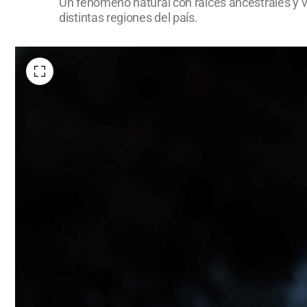
Un fenómeno natural con raíces ancestrales y ví
distintas regiones del país.