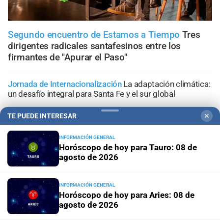
Segundo encuentro de Estamos a Tiempo
Tres
dirigentes radicales santafesinos entre los
firmantes de "Apurar el Paso"
Jornada de Internacionalización
La adaptación climática:
un desafío integral para Santa Fe y el sur global
TE PUEDE INTERESAR
✕
Lo confirmó Coudannes
Pullaro viaja a Chile con agenda
productiva vinculada al puerto de Rosario
INFORMACIÓN GENERAL
Horóscopo de hoy para Tauro: 08 de
Proyecto de Losada
Contundente rechazo del
agosto de 2026
radicalismo nacional al dictamen sobre falsas denuncias
INFORMACIÓN GENERAL
Congreso de la Nación
Ley de Propiedad Privada: cómo
Horóscopo de hoy para Aries: 08 de
votaron Losada, Galaretto y Lewandowski en el Senado
agosto de 2026