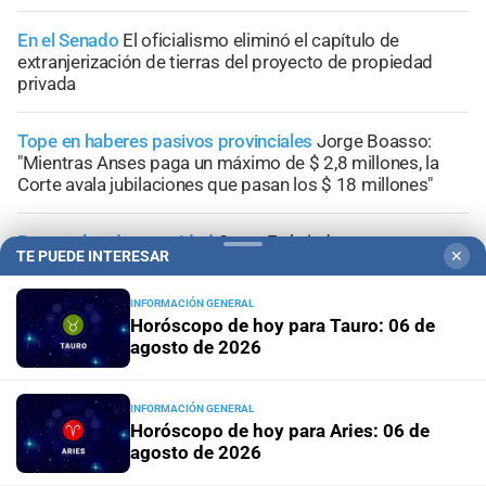
En el Senado
El oficialismo eliminó el capítulo de
extranjerización de tierras del proyecto de propiedad
privada
Tope en haberes pasivos provinciales
Jorge Boasso:
"Mientras Anses paga un máximo de $ 2,8 millones, la
Corte avala jubilaciones que pasan los $ 18 millones"
Protocolos de seguridad
Santa Fe brinda
TE PUEDE INTERESAR
✕
recomendaciones para prevenir accidentes con arcos de
fútbol móviles
INFORMACIÓN GENERAL
Horóscopo de hoy para Tauro: 06 de
Repercusiones tras el pronunciamiento
Fallo en Santa Fe
agosto de 2026
sobre la reforma previsional: para Olivares, el impacto es
más "ético" que económico
INFORMACIÓN GENERAL
Horóscopo de hoy para Aries: 06 de
agosto de 2026