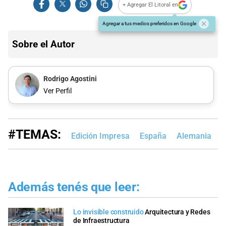
+ Agregar El Litoral en
Agregar a tus medios preferidos en Google
Sobre el Autor
Rodrigo Agostini
Ver Perfil
#TEMAS:
Edición Impresa
España
Alemania
B
Además tenés que leer:
Lo invisible construido
Arquitectura y Redes
de Infraestructura