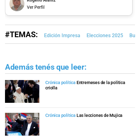
Rogelio Alaniz
Ver Perfil
#TEMAS:
Edición Impresa
Elecciones 2025
Buen
Además tenés que leer:
Crónica política
Entremeses de la política
criolla
Crónica política
Las lecciones de Mujica