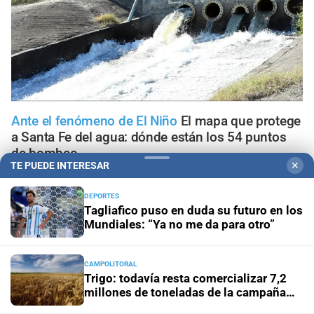
Ante el fenómeno de El Niño
El mapa que protege
a Santa Fe del agua: dónde están los 54 puntos
de bombeo
TE PUEDE INTERESAR
✕
Clima
Qué dice el pronóstico de este sábado en la ciudad
DEPORTES
de Santa Fe
Tagliafico puso en duda su futuro en los
Mundiales: “Ya no me da para otro”
Gestión de Riesgo
Fenómeno El Niño: así es el portal
informativo que lanzó la ciudad de Santa Fe
CAMPOLITORAL
Trigo: todavía resta comercializar 7,2
millones de toneladas de la campaña
En Santa Fe
Todo lo que tenés que saber antes de salir
2025/26
de casa en Santa Fe este viernes 7 de agosto