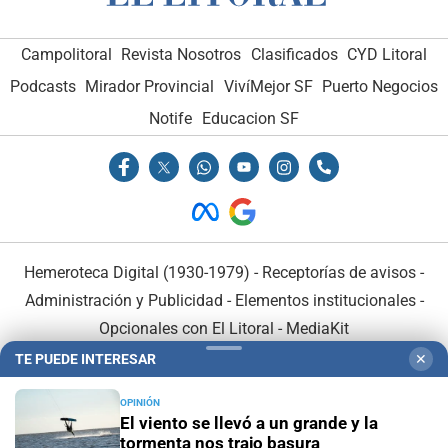
Campolitoral
Revista Nosotros
Clasificados
CYD Litoral
Podcasts
Mirador Provincial
VivíMejor SF
Puerto Negocios
Notife
Educacion SF
Hemeroteca Digital (1930-1979)
-
Receptorías de avisos
-
Administración y Publicidad
-
Elementos institucionales
-
Opcionales con El Litoral
-
MediaKit
TE PUEDE INTERESAR
✕
El Litoral es miembro de:
OPINIÓN
El viento se llevó a un grande y la
tormenta nos trajo basura