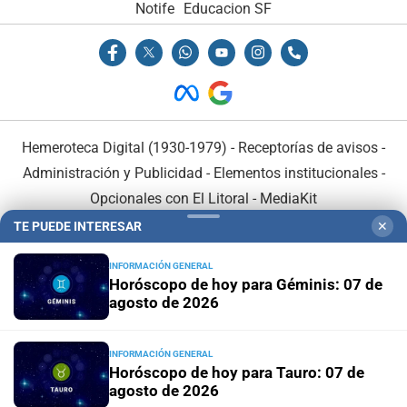
Notife
Educacion SF
Hemeroteca Digital (1930-1979)
-
Receptorías de avisos
-
Administración y Publicidad
-
Elementos institucionales
-
Opcionales con El Litoral
-
MediaKit
TE PUEDE INTERESAR
✕
El Litoral es miembro de:
INFORMACIÓN GENERAL
Horóscopo de hoy para Géminis: 07 de
agosto de 2026
INFORMACIÓN GENERAL
En Asociación con:
Horóscopo de hoy para Tauro: 07 de
agosto de 2026