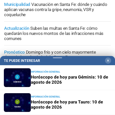
Municipalidad
Vacunación en Santa Fe: dónde y cuándo
aplican vacunas contra la gripe, neumonía, VSR y
coqueluche
Actualización
Suben las multas en Santa Fe: cómo
quedarán los nuevos montos de las infracciones más
comunes
Pronóstico
Domingo frío y con cielo mayormente
despejado en la ciudad de Santa Fe
TE PUEDE INTERESAR
✕
Santa Fe ciudad
Esmeralda Este II: la Villa Suramericana
INFORMACIÓN GENERAL
que después de los Juegos será hogar de 346 familias
Horóscopo de hoy para Géminis: 10 de
agosto de 2026
INFORMACIÓN GENERAL
Horóscopo de hoy para Tauro: 10 de
+
Sucesos
agosto de 2026