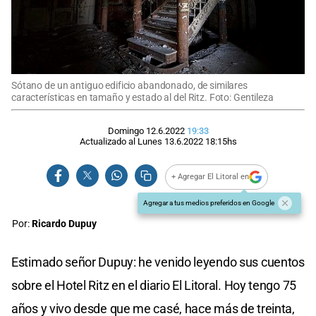
Sótano de un antiguo edificio abandonado, de similares
características en tamaño y estado al del Ritz. Foto: Gentileza
Domingo 12.6.2022
19:33
Actualizado al
Lunes 13.6.2022
18:15
hs
+ Agregar El Litoral en
Agregar a tus medios preferidos en Google
Por:
Ricardo Dupuy
Estimado señor Dupuy: he venido leyendo sus cuentos
sobre el Hotel Ritz en el diario El Litoral. Hoy tengo 75
años y vivo desde que me casé, hace más de treinta,