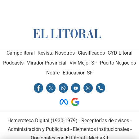
Campolitoral
Revista Nosotros
Clasificados
CYD Litoral
Podcasts
Mirador Provincial
VivíMejor SF
Puerto Negocios
Notife
Educacion SF
Hemeroteca Digital (1930-1979)
-
Receptorías de avisos
-
Administración y Publicidad
-
Elementos institucionales
-
Opcionales con El Litoral
-
MediaKit