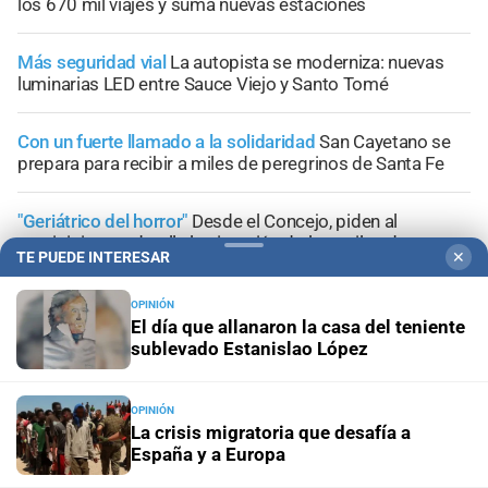
los 670 mil viajes y suma nuevas estaciones
Más seguridad vial
La autopista se moderniza: nuevas
luminarias LED entre Sauce Viejo y Santo Tomé
Con un fuerte llamado a la solidaridad
San Cayetano se
prepara para recibir a miles de peregrinos de Santa Fe
"Geriátrico del horror"
Desde el Concejo, piden al
municipio que detalle la situación de los asilos de
TE PUEDE INTERESAR
✕
ancianos en Santa Fe
OPINIÓN
El día que allanaron la casa del teniente
sublevado Estanislao López
+
Sucesos
OPINIÓN
La crisis migratoria que desafía a
España y a Europa