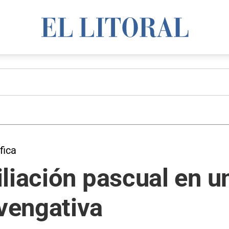
fica
liación pascual en u
vengativa