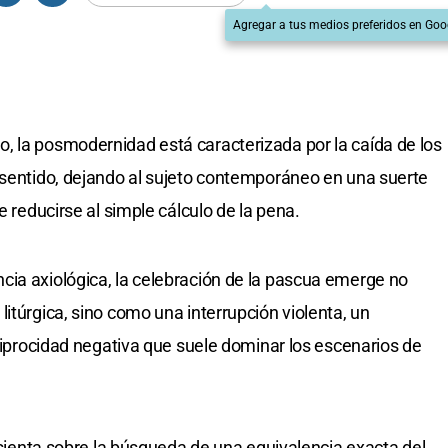
Agregar a tus medios preferidos en Goo
, la posmodernidad está caracterizada por la caída de los
 sentido, dejando al sujeto contemporáneo en una suerte
e reducirse al simple cálculo de la pena.
cia axiológica, la celebración de la pascua emerge no
itúrgica, sino como una interrupción violenta, un
eciprocidad negativa que suele dominar los escenarios de
 asienta sobre la búsqueda de una equivalencia exacta del