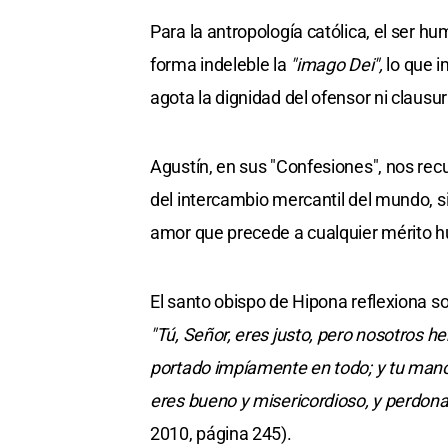
Para la antropología católica, el ser h
forma indeleble la
"imago Dei",
lo que i
agota la dignidad del ofensor ni clausur
Agustín, en sus "Confesiones", nos recu
del intercambio mercantil del mundo, s
amor que precede a cualquier mérito 
El santo obispo de Hipona reflexiona s
"Tú, Señor, eres justo, pero nosotro
portado impíamente en todo; y tu mano 
eres bueno y misericordioso, y perdona
2010, página 245).