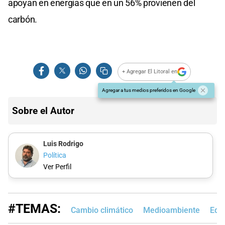
apoyan en energías que en un 56% provienen del
carbón.
+ Agregar El Litoral en
Agregar a tus medios preferidos en Google
Sobre el Autor
Luis Rodrigo
Política
Ver Perfil
#TEMAS:
Cambio climático
Medioambiente
Edi