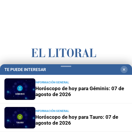
TE PUEDE INTERESAR
✕
Campolitoral
Revista Nosotros
Clasificados
CYD Litoral
Podcasts
Mirador Provincial
VivíMejor SF
Puerto Negocios
INFORMACIÓN GENERAL
Horóscopo de hoy para Géminis: 07 de
Notife
Educacion SF
agosto de 2026
INFORMACIÓN GENERAL
Horóscopo de hoy para Tauro: 07 de
agosto de 2026