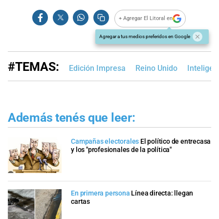
+ Agregar El Litoral en
Agregar a tus medios preferidos en Google
#TEMAS:
Edición Impresa
Reino Unido
Inteligenc
Además tenés que leer:
Campañas electorales
El político de entrecasa
y los "profesionales de la política"
En primera persona
Línea directa: llegan
cartas