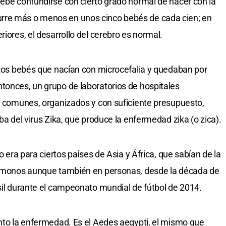
debe confundirse con cierto grado normal de nacer con la
rre más o menos en unos cinco bebés de cada cien; en
riores, el desarrollo del cerebro es normal.
antos bebés que nacían con microcefalia y quedaban por
tonces, un grupo de laboratorios de hospitales
os comunes, organizados y con suficiente presupuesto,
ba del virus Zika, que produce la enfermedad zika (o zica).
lo era para ciertos países de Asia y África, que sabían de la
en monos aunque también en personas, desde la década de
asil durante el campeonato mundial de fútbol de 2014.
anto la enfermedad. Es el Aedes aegypti, el mismo que