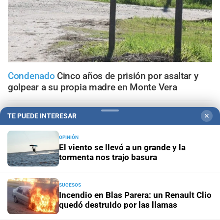
Condenado
Cinco años de prisión por asaltar y
golpear a su propia madre en Monte Vera
Operativo de la PDI
Allanaron cuatro viviendas en Santa
TE PUEDE INTERESAR
✕
Fe y secuestraron 12 armas de fuego: hay dos detenidos
OPINIÓN
El viento se llevó a un grande y la
Narcos barriales
Persecución en Santa Fe: cuatro
tormenta nos trajo basura
aprehendidos con un arma, cocaína y dinero
Santa Fe
Incendio en Blas Parera: un Renault Clio quedó
SUCESOS
Incendio en Blas Parera: un Renault Clio
destruido por las llamas
quedó destruido por las llamas