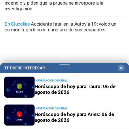
incendio y piden que la prueba se incorpore a la
investigación
En Clucellas
Accidente fatal en la Autovía 19: volcó un
camión frigorífico y murió uno de sus ocupantes
+
Información General
TE PUEDE INTERESAR
✕
INFORMACIÓN GENERAL
Horóscopo de hoy para Tauro: 06 de
agosto de 2026
INFORMACIÓN GENERAL
Horóscopo de hoy para Aries: 06 de
agosto de 2026