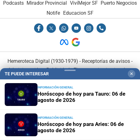
Podcasts
Mirador Provincial
VivíMejor SF
Puerto Negocios
Notife
Educacion SF
Hemeroteca Digital (1930-1979)
-
Receptorías de avisos
-
Administración y Publicidad
-
Elementos institucionales
-
TE PUEDE INTERESAR
✕
Opcionales con El Litoral
-
MediaKit
INFORMACIÓN GENERAL
Horóscopo de hoy para Tauro: 06 de
El Litoral es miembro de:
agosto de 2026
INFORMACIÓN GENERAL
Horóscopo de hoy para Aries: 06 de
agosto de 2026
En Asociación con: