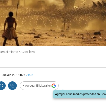
 en sí mismo?. Gentileza
Jueves 23.1.2025
21:35
+ Agregar El Litoral en
Agregar a tus medios preferidos en Goo