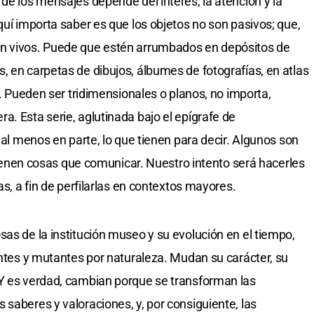
de los mensajes depende del interés, la atención y la
quí importa saber es que los objetos no son pasivos; que,
an vivos. Puede que estén arrumbados en depósitos de
, en carpetas de dibujos, álbumes de fotografías, en atlas
s. Pueden ser tridimensionales o planos, no importa,
. Esta serie, aglutinada bajo el epígrafe de
, al menos en parte, lo que tienen para decir. Algunos son
s tienen cosas que comunicar. Nuestro intento será hacerles
as, a fin de perfilarlas en contextos mayores.
sas de la institución museo y su evolución en el tiempo,
antes y mutantes por naturaleza. Mudan su carácter, su
 Y es verdad, cambian porque se transforman las
saberes y valoraciones, y, por consiguiente, las