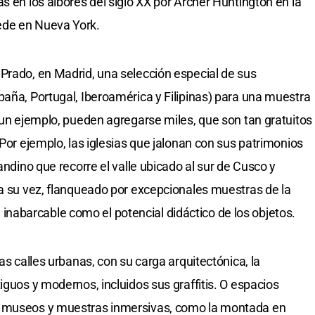
s en los albores del siglo XX por Archer Huntington en la
ede en Nueva York.
Prado, en Madrid, una selección especial de sus
paña, Portugal, Iberoamérica y Filipinas) para una muestra
o un ejemplo, pueden agregarse miles, que son tan gratuitos
 Por ejemplo, las iglesias que jalonan con sus patrimonios
andino que recorre el valle ubicado al sur de Cusco y
 a su vez, flanqueado por excepcionales muestras de la
tan inabarcable como el potencial didáctico de los objetos.
as calles urbanas, con su carga arquitectónica, la
iguos y modernos, incluidos sus graffitis. O espacios
s museos y muestras inmersivas, como la montada en