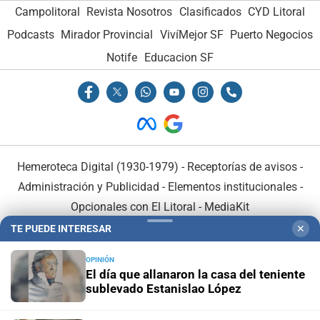
Campolitoral
Revista Nosotros
Clasificados
CYD Litoral
Podcasts
Mirador Provincial
VivíMejor SF
Puerto Negocios
Notife
Educacion SF
Hemeroteca Digital (1930-1979)
-
Receptorías de avisos
-
Administración y Publicidad
-
Elementos institucionales
-
Opcionales con El Litoral
-
MediaKit
TE PUEDE INTERESAR
✕
El Litoral es miembro de:
OPINIÓN
El día que allanaron la casa del teniente
sublevado Estanislao López