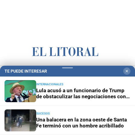
Campolitoral
Revista Nosotros
Clasificados
CYD Litoral
TE PUEDE INTERESAR
✕
Podcasts
Mirador Provincial
VivíMejor SF
Puerto Negocios
INTERNACIONALES
Notife
Educacion SF
Lula acusó a un funcionario de Trump
de obstaculizar las negociaciones con
Brasil
SUCESOS
Una balacera en la zona oeste de Santa
Fe terminó con un hombre acribillado