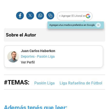
+ Agregar El Litoral en
Agregar a tus medios preferidos en Google
Sobre el Autor
Juan Carlos Haberkon
Deportes - Pasión Liga
Ver Perfil
#TEMAS:
Pasión Liga
Liga Rafaelina de Fútbol
L
Además tenés que leer: