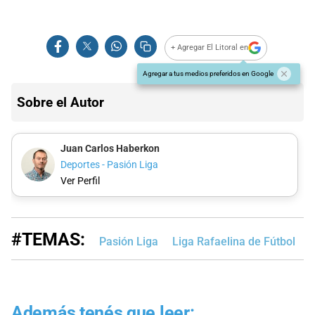
+ Agregar El Litoral en
Agregar a tus medios preferidos en Google
Sobre el Autor
Juan Carlos Haberkon
Deportes - Pasión Liga
Ver Perfil
#TEMAS:
Pasión Liga
Liga Rafaelina de Fútbol
L
Además tenés que leer: