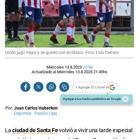
Unión jugó mejor y se quedó con el clásico. Foto: Luis Cetraro
Miércoles 13.8.2025
20:55
Actualizado al
Miércoles 13.8.2025
21:45
hs
+ Agregar El Litoral en
Agregar a tus medios preferidos en Google
Por:
Juan Carlos Haberkon
Deportes - Pasión Liga
La
ciudad de Santa Fe
volvió a vivir una tarde especial