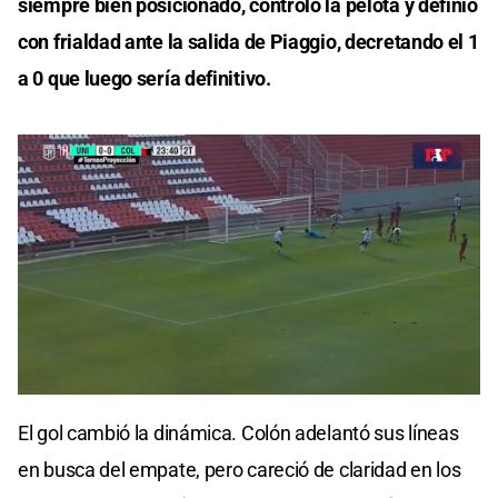
siempre bien posicionado, controló la pelota y definió
con frialdad ante la salida de Piaggio, decretando el 1
a 0 que luego sería definitivo.
0
seconds
El gol cambió la dinámica. Colón adelantó sus líneas
of
0
en busca del empate, pero careció de claridad en los
seconds