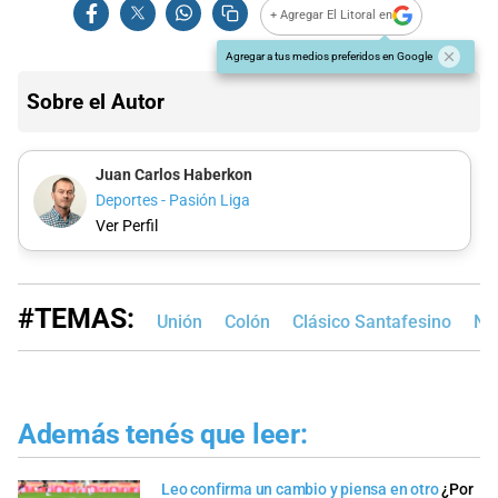
+ Agregar El Litoral en
Agregar a tus medios preferidos en Google
Sobre el Autor
Juan Carlos Haberkon
Deportes - Pasión Liga
Ver Perfil
#TEMAS:
Unión
Colón
Clásico Santafesino
Ni
Además tenés que leer:
Leo confirma un cambio y piensa en otro
¿Por