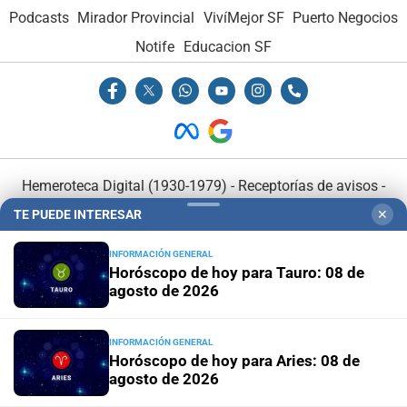
Podcasts
Mirador Provincial
VivíMejor SF
Puerto Negocios
Notife
Educacion SF
Hemeroteca Digital (1930-1979)
-
Receptorías de avisos
-
Administración y Publicidad
-
Elementos institucionales
-
TE PUEDE INTERESAR
✕
Opcionales con El Litoral
-
MediaKit
INFORMACIÓN GENERAL
Horóscopo de hoy para Tauro: 08 de
El Litoral es miembro de:
agosto de 2026
INFORMACIÓN GENERAL
Horóscopo de hoy para Aries: 08 de
agosto de 2026
En Asociación con: