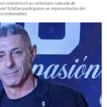
útbol conmemoró su centenario rodeada de
riel Sclafani participaron en representación del
os imborrables.