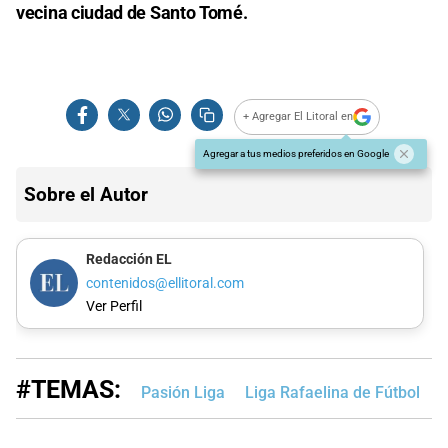
vecina ciudad de Santo Tomé.
+ Agregar El Litoral en
Agregar a tus medios preferidos en Google
Sobre el Autor
Redacción EL
contenidos@ellitoral.com
Ver Perfil
#TEMAS:
Pasión Liga
Liga Rafaelina de Fútbol
L