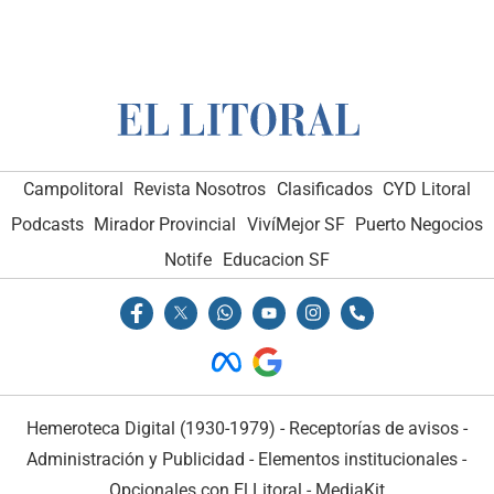
Campolitoral
Revista Nosotros
Clasificados
CYD Litoral
Podcasts
Mirador Provincial
VivíMejor SF
Puerto Negocios
Notife
Educacion SF
Hemeroteca Digital (1930-1979)
-
Receptorías de avisos
-
Administración y Publicidad
-
Elementos institucionales
-
Opcionales con El Litoral
-
MediaKit