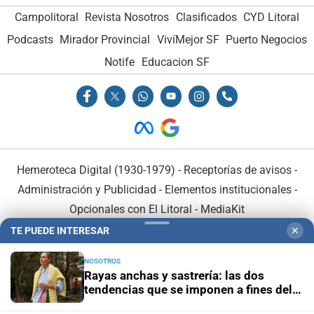
Campolitoral
Revista Nosotros
Clasificados
CYD Litoral
Podcasts
Mirador Provincial
VivíMejor SF
Puerto Negocios
Notife
Educacion SF
Hemeroteca Digital (1930-1979)
-
Receptorías de avisos
-
Administración y Publicidad
-
Elementos institucionales
-
Opcionales con El Litoral
-
MediaKit
TE PUEDE INTERESAR
✕
El Litoral es miembro de:
NOSOTROS
Rayas anchas y sastrería: las dos
tendencias que se imponen a fines del
invierno