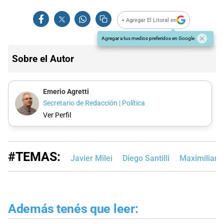
+ Agregar El Litoral en
Agregar a tus medios preferidos en Google
Sobre el Autor
Emerio Agretti
Secretario de Redacción | Política
Ver Perfil
#TEMAS:
Javier Milei
Diego Santilli
Maximiliano
Además tenés que leer: