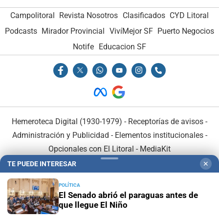
Campolitoral
Revista Nosotros
Clasificados
CYD Litoral
Podcasts
Mirador Provincial
VivíMejor SF
Puerto Negocios
Notife
Educacion SF
Hemeroteca Digital (1930-1979)
-
Receptorías de avisos
-
Administración y Publicidad
-
Elementos institucionales
-
Opcionales con El Litoral
-
MediaKit
TE PUEDE INTERESAR
✕
El Litoral es miembro de:
POLÍTICA
El Senado abrió el paraguas antes de
que llegue El Niño