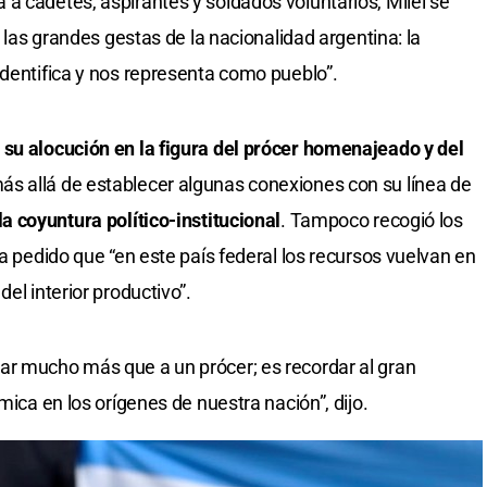
a cadetes, aspirantes y soldados voluntarios, Milei se
e las grandes gestas de la nacionalidad argentina: la
identifica y nos representa como pueblo”.
 su alocución en la figura del prócer homenajeado y del
más allá de establecer algunas conexiones con su línea de
la coyuntura político-institucional
. Tampoco recogió los
ía pedido que “en este país federal los recursos vuelvan en
el interior productivo”.
ar mucho más que a un prócer; es recordar al gran
mica en los orígenes de nuestra nación”, dijo.