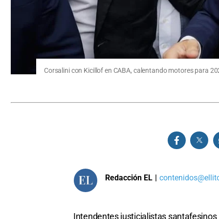
Corsalini con Kicillof en CABA, calentando motores para 2
Redacción EL
|
contenidos@ellit
Intendentes justicialistas santafesino