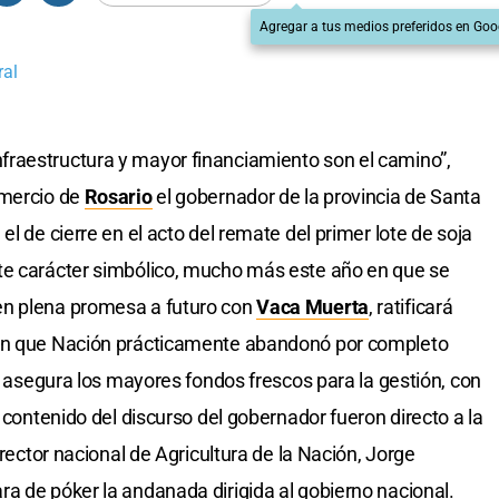
Agregar a tus medios preferidos en Goo
ral
raestructura y mayor financiamiento son el camino”,
omercio de
Rosario
el gobernador de la provincia de Santa
 el de cierre en el acto del remate del primer lote de soja
te carácter simbólico, mucho más este año en que se
en plena promesa a futuro con
Vaca Muerta
, ratificará
 en que Nación prácticamente abandonó por completo
le asegura los mayores fondos frescos para la gestión, con
el contenido del discurso del gobernador fueron directo a la
irector nacional de Agricultura de la Nación, Jorge
a de póker la andanada dirigida al gobierno nacional.