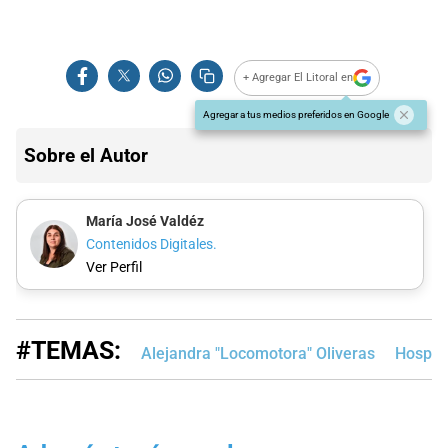
+ Agregar El Litoral en
Agregar a tus medios preferidos en Google
Sobre el Autor
María José Valdéz
Contenidos Digitales.
Ver Perfil
#TEMAS:
Alejandra "Locomotora" Oliveras
Hospita