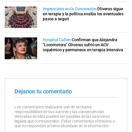
Imprevistos en la Convención
Oliveras sigue
en terapia y la política evalúa los eventuales
pasos a seguir
Hospital Cullen
Confirman que Alejandra
"Locomotora" Oliveras sufrió un ACV
isquémico y permanece en terapia intensiva
Dejanos tu comentario
Los comentarios realizados son de exclusiva
responsabilidad de sus autores y las consecuencias
derivadas de ellos pueden ser pasibles de las sanciones
legales que correspondan. Evitar comentarios ofensivos o
que no respondan al tema abordado en la información.