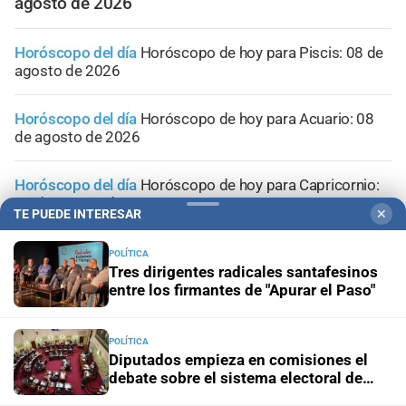
agosto de 2026
Horóscopo del día
Horóscopo de hoy para Piscis: 08 de
agosto de 2026
Horóscopo del día
Horóscopo de hoy para Acuario: 08
de agosto de 2026
Horóscopo del día
Horóscopo de hoy para Capricornio:
08 de agosto de 2026
TE PUEDE INTERESAR
✕
Horóscopo del día
Horóscopo de hoy para Sagitario: 08
POLÍTICA
de agosto de 2026
Tres dirigentes radicales santafesinos
entre los firmantes de "Apurar el Paso"
POLÍTICA
Diputados empieza en comisiones el
debate sobre el sistema electoral de
Santa Fe