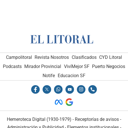
Campolitoral
Revista Nosotros
Clasificados
CYD Litoral
Podcasts
Mirador Provincial
VivíMejor SF
Puerto Negocios
Notife
Educacion SF
Hemeroteca Digital (1930-1979)
-
Receptorías de avisos
-
Administración y Publicidad
-
Elementos institucionales
-