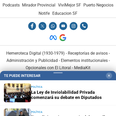
Podcasts
Mirador Provincial
VivíMejor SF
Puerto Negocios
Notife
Educacion SF
Hemeroteca Digital (1930-1979)
-
Receptorías de avisos
-
Administración y Publicidad
-
Elementos institucionales
-
Opcionales con El Litoral
-
MediaKit
TE PUEDE INTERESAR
✕
El Litoral es miembro de:
POLÍTICA
La Ley de Inviolabilidad Privada
comenzará su debate en Diputados
POLÍTICA
En Asociación con: