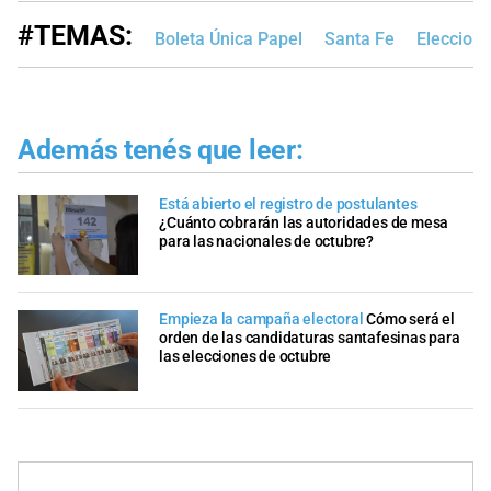
#TEMAS:
Boleta Única Papel
Santa Fe
Eleccion
Además tenés que leer:
Está abierto el registro de postulantes
¿Cuánto cobrarán las autoridades de mesa
para las nacionales de octubre?
Empieza la campaña electoral
Cómo será el
orden de las candidaturas santafesinas para
las elecciones de octubre