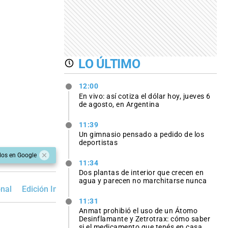
LO ÚLTIMO
12:00
En vivo: así cotiza el dólar hoy, jueves 6
de agosto, en Argentina
11:39
Un gimnasio pensado a pedido de los
deportistas
dos en Google
11:34
Dos plantas de interior que crecen en
agua y parecen no marchitarse nunca
nal
Edición Impresa
Filtrado
11:31
Anmat prohibió el uso de un Átomo
Desinflamante y Zetrotrax: cómo saber
si el medicamento que tenés en casa