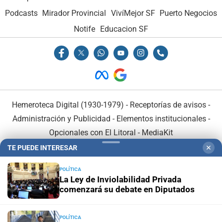
Podcasts
Mirador Provincial
VivíMejor SF
Puerto Negocios
Notife
Educacion SF
Hemeroteca Digital (1930-1979)
-
Receptorías de avisos
-
Administración y Publicidad
-
Elementos institucionales
-
Opcionales con El Litoral
-
MediaKit
TE PUEDE INTERESAR
✕
El Litoral es miembro de:
POLÍTICA
La Ley de Inviolabilidad Privada
comenzará su debate en Diputados
POLÍTICA