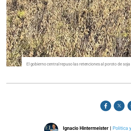
El gobierno central repuso las retenciones al poroto de soja
Ignacio Hintermeister
|
Politica