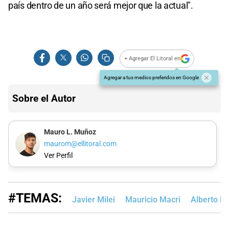
país dentro de un año será mejor que la actual".
+ Agregar El Litoral en
Agregar a tus medios preferidos en Google
Sobre el Autor
Mauro L. Muñoz
maurom@ellitoral.com
Ver Perfil
#TEMAS:
Javier Milei
Mauricio Macri
Alberto F