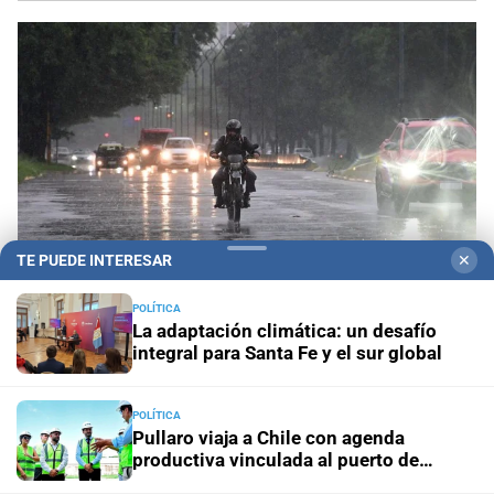
TE PUEDE INTERESAR
✕
POLÍTICA
La adaptación climática: un desafío
integral para Santa Fe y el sur global
Gestión de Riesgo
Fenómeno El Niño: así es el
portal informativo que lanzó la ciudad de Santa Fe
POLÍTICA
Pullaro viaja a Chile con agenda
En Santa Fe
Todo lo que tenés que saber antes de salir
productiva vinculada al puerto de
de casa en Santa Fe este viernes 7 de agosto
Rosario