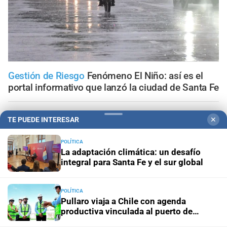
Gestión de Riesgo
Fenómeno El Niño: así es el
portal informativo que lanzó la ciudad de Santa Fe
En Santa Fe
Todo lo que tenés que saber antes de salir
TE PUEDE INTERESAR
✕
de casa en Santa Fe este viernes 7 de agosto
POLÍTICA
Viernes 7 de agosto de 2026
El tránsito en la provincia
La adaptación climática: un desafío
de Santa Fe; la información minuto a minuto
integral para Santa Fe y el sur global
Aceleran el recambio de la flota
Santa Fe renovó más de
POLÍTICA
70 colectivos y el 40% del servicio ya se presta con
Pullaro viaja a Chile con agenda
unidades modernizadas
productiva vinculada al puerto de
Rosario