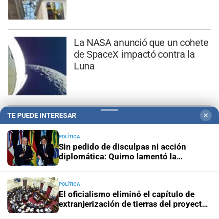
La NASA anunció que un cohete
de SpaceX impactó contra la
Luna
TE PUEDE INTERESAR
✕
A cuánto asciende el fabuloso
pozo acumulado para el
POLÍTICA
próximo sorteo del Quini 6
Sin pedido de disculpas ni acción
diplomática: Quirno lamentó la
“decisión unilateral de Brasil”
POLÍTICA
El oficialismo eliminó el capítulo de
extranjerización de tierras del proyecto
de propiedad privada